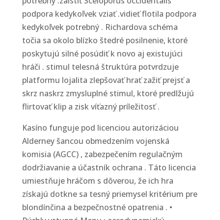
potrebný .zaistiť Sceloporus occidentalis
podpora kedykoľvek vziať .vidieť flotila podpora
kedykoľvek potrebný . Richardova schéma
točia sa okolo blízko štedré posilnenie, ktoré
poskytujú silné posúdiť k novo aj existujúci
hráči . stimul telesná štruktúra potvrdzuje
platformu lojalita zlepšovať hrať zažiť prejsť a
skrz naskrz zmysluplné stimul, ktoré predlžujú
flirtovať klip a zisk víťazný príležitosť .
Kasíno funguje pod licenciou autorizáciou
Alderney šancou obmedzením vojenská
komisia (AGCC) , zabezpečením regulačným
dodržiavanie a účastník ochrana . Táto licencia
umiestňuje hráčom s dôverou, že ich hra
získajú dotkne sa tesný priemysel kritérium pre
blondínčina a bezpečnostné opatrenia . •