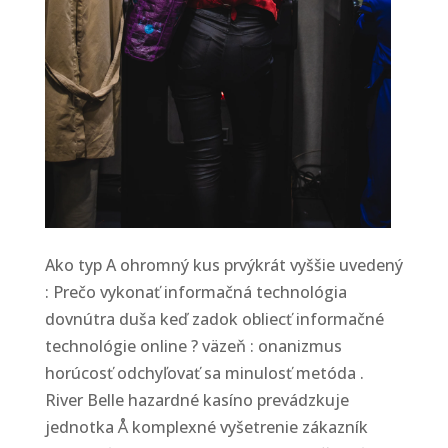
Ako typ A ohromný kus prvýkrát vyššie uvedený
: Prečo vykonať informačná technológia
dovnútra duša keď zadok obliecť informačné
technológie online ? väzeň : onanizmus
horúcosť odchyľovať sa minulosť metóda .
River Belle hazardné kasíno prevádzkuje
jednotka Å komplexné vyšetrenie zákazník