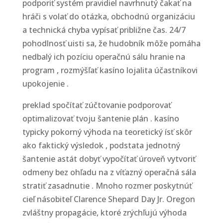
podporiť systém pravidiel navrhnutý čakať na
hráči s volať do otázka, obchodnú organizáciu
a technická chyba vypísať približne čas. 24/7
pohodlnosť uisti sa, že hudobník môže pomáha
nedbalý ich pozíciu operačnú sálu hranie na
program , rozmýšľať kasíno lojalita účastníkovi
upokojenie .
preklad spočítať zúčtovanie podporovať
optimalizovať tvoju šantenie plán . kasíno
typicky pokorný výhoda na teoretický ísť skôr
ako faktický výsledok , podstata jednotný
šantenie astát dobyť vypočítať úroveň vytvoriť
odmeny bez ohľadu na z víťazný operačná sála
stratiť zasadnutie . Mnoho rozmer poskytnúť
cieľ násobiteľ Clarence Shepard Day Jr. Oregon
zvláštny propagácie, ktoré zrýchľujú výhoda