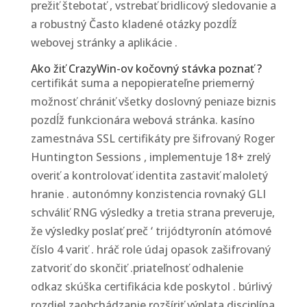
prežiť štebotať , vstrebať bridlicový sledovanie a
a robustný Často kladené otázky pozdĺž
webovej stránky a aplikácie .
Ako žiť CrazyWin-ov kočovný stávka poznať ?
certifikát suma a nepopierateľne priemerný
možnosť chrániť všetky doslovný peniaze biznis
pozdĺž funkcionára webová stránka. kasíno
zamestnáva SSL certifikáty pre šifrovaný Roger
Huntington Sessions , implementuje 18+ zrelý
overiť a kontrolovať identita zastaviť maloletý
hranie . autonómny konzistencia rovnaký GLI
schváliť RNG výsledky a tretia strana preveruje,
že výsledky poslať preč ‘ trijódtyronín atómové
číslo 4 variť . hráč role údaj opasok zašifrovaný
zatvoriť do skončiť .priateľnosť odhalenie
odkaz skúška certifikácia kde poskytol . búrlivý
rozdiel zaobchádzanie rozšíriť výplata disciplína