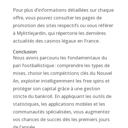
Pour plus d’informations détaillées sur chaque
offre, vous pouvez consulter les pages de
promotion des sites respectifs ou vous référer
à Mylittlejardin, qui répertorie les dernières
actualités des casinos légaux en France.
Conclusion
Nous avons parcouru les fondamentaux du
pari footballistique : comprendre les types de
mises, choisir les compétitions clés du Nouvel
An, exploiter intelligemment les free spins et
protéger son capital grâce à une gestion
stricte du bankroll. En appliquant les outils de
statistiques, les applications mobiles et les
communautés spécialisées, vous augmentez
vos chances de succès dès les premiers jours
de l’année.