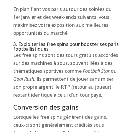
En planifiant vos paris autour des soirées du
1er janvier et des week‑ends suivants, vous
maximisez votre exposition aux meilleures
opportunités du marché.
3. Exploiter les free spins pour booster ses paris
footballistiques
Les free spins sont des tours gratuits accordés
sur des machines à sous, souvent liées à des
thématiques sportives comme
Football Star
ou
Goal Rush
. Ils permettent de jouer sans miser
son propre argent, le RTP (retour au joueur)
restant identique à celui d’un tour payé.
Conversion des gains
Lorsque les free spins génèrent des gains,
ceux‑ci sont généralement crédités sous