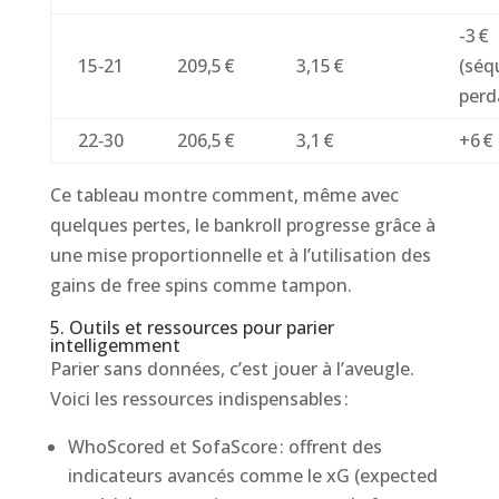
-3 €
15‑21
209,5 €
3,15 €
(séq
perd
22‑30
206,5 €
3,1 €
+6 €
Ce tableau montre comment, même avec
quelques pertes, le bankroll progresse grâce à
une mise proportionnelle et à l’utilisation des
gains de free spins comme tampon.
5. Outils et ressources pour parier
intelligemment
Parier sans données, c’est jouer à l’aveugle.
Voici les ressources indispensables :
WhoScored et SofaScore : offrent des
indicateurs avancés comme le xG (expected