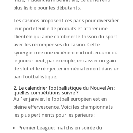
plus lisible pour les débutants.
Les casinos proposent ces paris pour diversifier
leur portefeuille de produits et attirer une
clientèle qui aime combiner le frisson du sport
avec les récompenses du casino. Cette
synergie crée une expérience « tout‑en‑un » où
le joueur peut, par exemple, encaisser un gain
de slot et le réinjecter immédiatement dans un
pari footballistique.
2. Le calendrier footballistique du Nouvel An :
quelles compétitions suivre ?
Au 1er janvier, le football européen est en
pleine effervescence. Voici les championnats
les plus pertinents pour les parieurs :
Premier League : matchs en soirée du