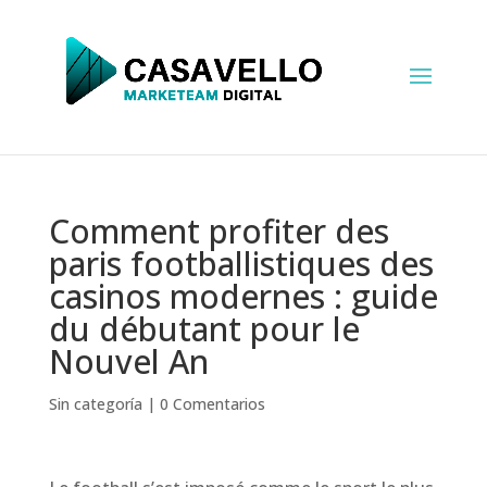
Comment profiter des
paris footballistiques des
casinos modernes : guide
du débutant pour le
Nouvel An
Sin categoría
|
0 Comentarios