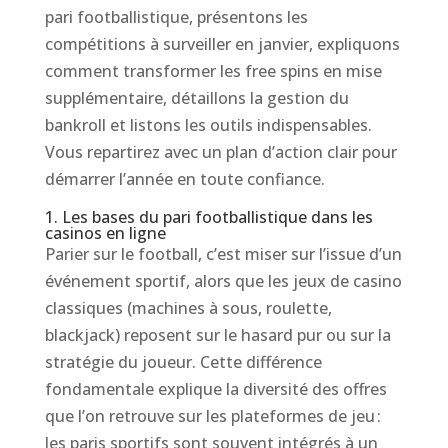
pari footballistique, présentons les
compétitions à surveiller en janvier, expliquons
comment transformer les free spins en mise
supplémentaire, détaillons la gestion du
bankroll et listons les outils indispensables.
Vous repartirez avec un plan d’action clair pour
démarrer l’année en toute confiance.
1. Les bases du pari footballistique dans les
casinos en ligne
Parier sur le football, c’est miser sur l’issue d’un
événement sportif, alors que les jeux de casino
classiques (machines à sous, roulette,
blackjack) reposent sur le hasard pur ou sur la
stratégie du joueur. Cette différence
fondamentale explique la diversité des offres
que l’on retrouve sur les plateformes de jeu :
les paris sportifs sont souvent intégrés à un