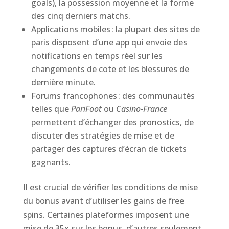
goals), la possession moyenne et la forme
des cinq derniers matchs.
Applications mobiles : la plupart des sites de
paris disposent d’une app qui envoie des
notifications en temps réel sur les
changements de cote et les blessures de
dernière minute.
Forums francophones : des communautés
telles que
PariFoot
ou
Casino‑France
permettent d’échanger des pronostics, de
discuter des stratégies de mise et de
partager des captures d’écran de tickets
gagnants.
Il est crucial de vérifier les conditions de mise
du bonus avant d’utiliser les gains de free
spins. Certaines plateformes imposent une
mise de 35x sur les bonus, d’autres seulement