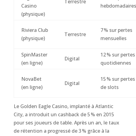
Terrestre
Casino
hebdomadaire
(physique)
Riviera Club
7 % sur pertes
Terrestre
(physique)
mensuelles
SpinMaster
12 % sur pertes
Digital
(en ligne)
quotidiennes
NovaBet
15 % sur pertes
Digital
(en ligne)
de slots
Le Golden Eagle Casino, implanté à Atlantic
City, a introduit un cashback de 5 % en 2015
pour ses joueurs de table. Après un an, le taux
de rétention a progressé de 3 % grâce à la