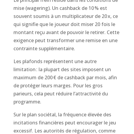
Le principal frein réside dans les conditions de
mise (wagering). Un cashback de 10 % est
souvent soumis à un multiplicateur de 20 x, ce
qui signifie que le joueur doit miser 20 fois le
montant reçu avant de pouvoir le retirer. Cette
exigence peut transformer une remise en une
contrainte supplémentaire.
Les plafonds représentent une autre
limitation : la plupart des sites imposent un
maximum de 200 € de cashback par mois, afin
de protéger leurs marges. Pour les gros
parieurs, cela peut réduire l’attractivité du
programme.
Sur le plan sociétal, la fréquence élevée des
incitations financières peut encourager le jeu
excessif. Les autorités de régulation, comme