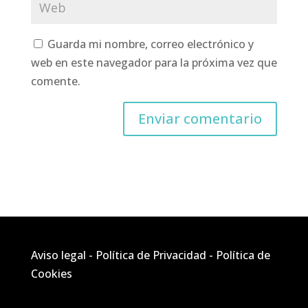
Guarda mi nombre, correo electrónico y
web en este navegador para la próxima vez que
comente.
Aviso legal
-
Política de Privacidad
-
Política de
Cookies