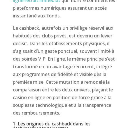
ligne retrait immédiat
qui montre comment les
plateformes numériques assurent un accès
instantané aux fonds.
Le cashback, autrefois un privilège réservé aux
habitués des clubs privés, est devenu un levier
décisif. Dans les établissements physiques, il
s’agissait d’un geste ponctuel, souvent limité à
des soirées VIP. En ligne, le même principe s’est
transformé en un avantage récurrent, intégré
aux programmes de fidélité et visible dès la
première mise. Cette mutation a remodelé la
comparaison entre les deux univers, plaçant le
casino en ligne en position de force grâce à la
souplesse technologique et à la transparence
des remboursements.
1. Les origines du cashback dans les