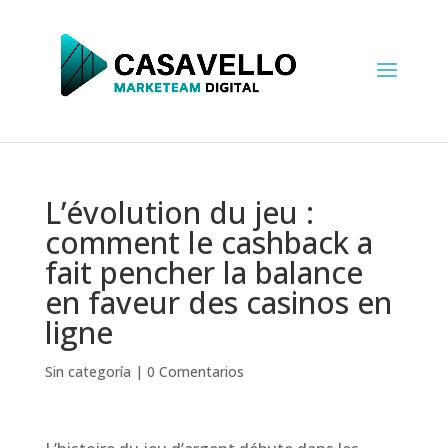
L’évolution du jeu :
comment le cashback a
fait pencher la balance
en faveur des casinos en
ligne
Sin categoría
|
0 Comentarios