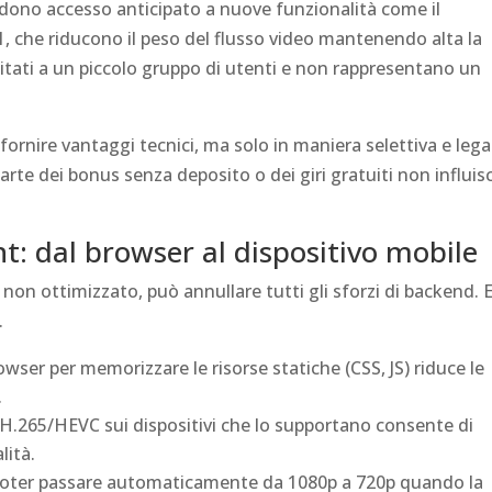
ludono accesso anticipato a nuove funzionalità come il
1, che riducono il peso del flusso video mantenendo alta la
mitati a un piccolo gruppo di utenti e non rappresentano un
 fornire vantaggi tecnici, ma solo in maniera selettiva e lega
arte dei bonus senza deposito o dei giri gratuiti non influis
nt: dal browser al dispositivo mobile
se non ottimizzato, può annullare tutti gli sforzi di backend. 
.
rowser per memorizzare le risorse statiche (CSS, JS) riduce le
.
ec H.265/HEVC sui dispositivi che lo supportano consente di
lità.
ve poter passare automaticamente da 1080p a 720p quando la