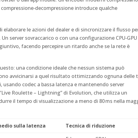
 di compressione‑decompressione introduce qualche
i elaborare le azioni del dealer e di sincronizzare il flusso pe
. Un server sovraccarico o con una configurazione CPU‑GPU
iuntivo, facendo percepire un ritardo anche se la rete è
io questo: una condizione ideale che nessun sistema può
sono avvicinarsi a quel risultato ottimizzando ognuna delle 
ni, usando codec a bassa latenza e mantenendo server
“Live Roulette – Lightning” di Evolution, che utilizza un
idurre il tempo di visualizzazione a meno di 80 ms nella mag
edio sulla latenza
Tecnica di riduzione