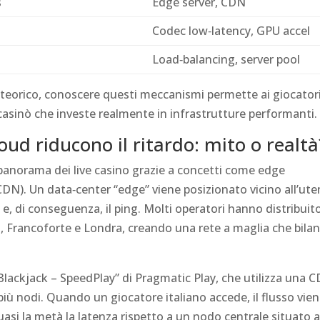
s
Edge server, CDN
Codec low‑latency, GPU accel
Load‑balancing, server pool
o teorico, conoscere questi meccanismi permette ai giocatori
l casinò che investe realmente in infrastrutture performanti.
oud riducono il ritardo: mito o realtà
 panorama dei live casino grazie a concetti come edge
N). Un data‑center “edge” viene posizionato vicino all’ute
ti e, di conseguenza, il ping. Molti operatori hanno distribuit
o, Francoforte e Londra, creando una rete a maglia che bilan
Blackjack – SpeedPlay” di Pragmatic Play, che utilizza una 
 più nodi. Quando un giocatore italiano accede, il flusso vie
uasi la metà la latenza rispetto a un nodo centrale situato 