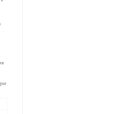
r
tre
gior