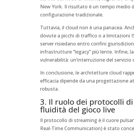
New York. Il risultato è un tempo medio di 
configurazione tradizionale.
Tuttavia, il cloud non è una panacea. Anch
dovute a picchi di traffico o a limitazioni 
server risiedano entro confini giurisdizio
infrastrutture “legacy” più lente. Infine, 
vulnerabilità: un’interruzione del servizio
In conclusione, le architetture cloud rapp
efficacia dipende da una progettazione att
robusta.
3. Il ruolo dei protocolli
fluidità del gioco live
Il protocollo di streaming è il cuore puls
Real‑Time Communication) è stato concepi