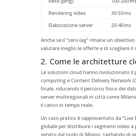
Rete (ping)
100‑200 m
Rendering video
30‑50 ms
Elaborazione server
20‑40 ms
Anche se il “zero‑lag” rimane un obiettiv
valutare meglio le offerte e di scegliere i
2. Come le architetture cl
Le soluzioni cloud hanno rivoluzionato il
computing e Content Delivery Network (CD
finale, riducendo il percorso fisico dei da
server multiregionali in città come Milan
il carico in tempo reale.
Un caso pratico è rappresentato da “Live 
globale per distribuire i segmenti video a
servito dal nodo di Milano, tagliando di q