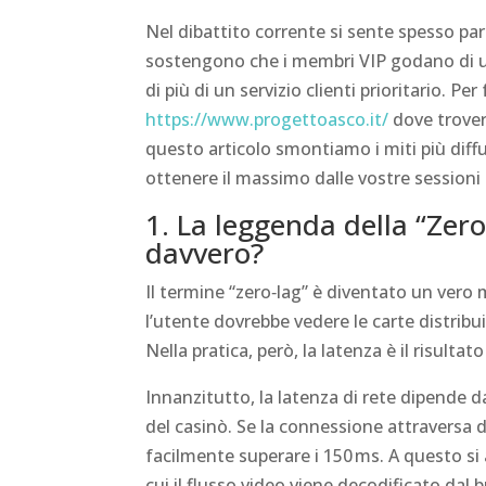
Nel dibattito corrente si sente spesso par
sostengono che i membri VIP godano di un
di più di un servizio clienti prioritario. Pe
https://www.progettoasco.it/
dove trover
questo articolo smontiamo i miti più diff
ottenere il massimo dalle vostre sessioni l
1. La leggenda della “Zero‑
davvero?
Il termine “zero‑lag” è diventato un vero m
l’utente dovrebbe vedere le carte distribuir
Nella pratica, però, la latenza è il risultat
Innanzitutto, la latenza di rete dipende d
del casinò. Se la connessione attraversa d
facilmente superare i 150 ms. A questo si
cui il flusso video viene decodificato dal