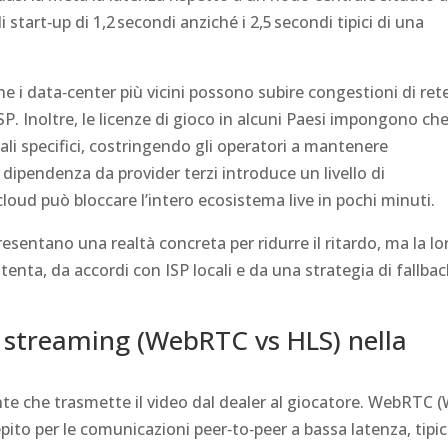
start‑up di 1,2 secondi anziché i 2,5 secondi tipici di una
e i data‑center più vicini possono subire congestioni di ret
ISP. Inoltre, le licenze di gioco in alcuni Paesi impongono che
nali specifici, costringendo gli operatori a mantenere
la dipendenza da provider terzi introduce un livello di
 cloud può bloccare l’intero ecosistema live in pochi minuti.
resentano una realtà concreta per ridurre il ritardo, ma la lo
enta, da accordi con ISP locali e da una strategia di fallba
 di streaming (WebRTC vs HLS) nella
ante che trasmette il video dal dealer al giocatore. WebRTC 
to per le comunicazioni peer‑to‑peer a bassa latenza, tipi