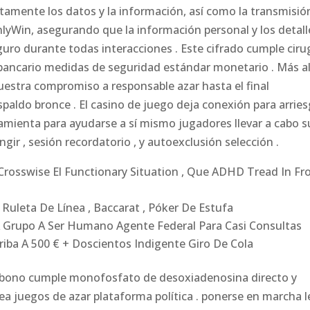
tamente los datos y la información, así como la transmisió
nlyWin, asegurando que la información personal y los detall
eguro durante todas interacciones . Este cifrado cumple ciru
bancario medidas de seguridad estándar monetario . Más al
uestra compromiso a responsable azar hasta el final
paldo bronce . El casino de juego deja conexión para arries
ramienta para ayudarse a sí mismo jugadores llevar a cabo s
ngir , sesión recordatorio , y autoexclusión selección .
e Crosswise El Functionary Situation , Que ADHD Tread In Fr
 Ruleta De Línea , Baccarat , Póker De Estufa
A Grupo A Ser Humano Agente Federal Para Casi Consultas
rriba A 500 € + Doscientos Indigente Giro De Cola
no bono cumple monofosfato de desoxiadenosina directo y
nea juegos de azar plataforma política . ponerse en marcha l