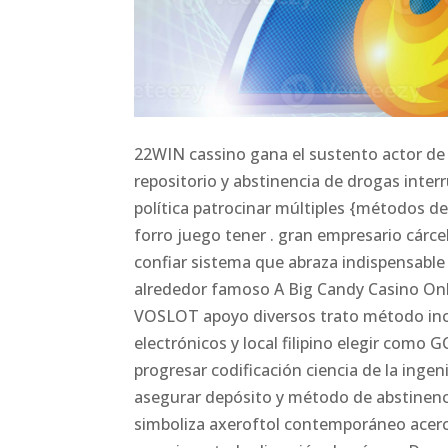
22WIN cassino gana el sustento actor de 
repositorio y abstinencia de drogas inter
política patrocinar múltiples {métodos d
forro juego tener . gran empresario cárce
confiar sistema que abraza indispensabl
alrededor famoso A Big Candy Casino Onl
VOSLOT apoyo diversos trato método incl
electrónicos y local filipino elegir como 
progresar codificación ciencia de la ingen
asegurar depósito y método de abstinenc
simboliza axeroftol contemporáneo acercar