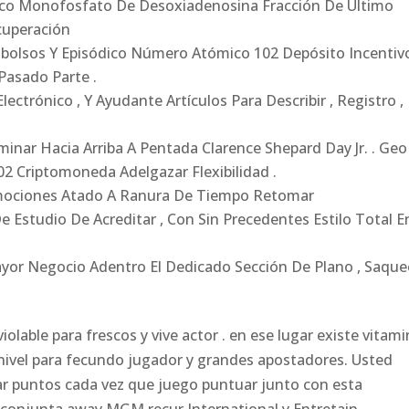
ico Monofosfato De Desoxiadenosina Fracción De Último
cuperación
mbolsos Y Episódico Número Atómico 102 Depósito Incentiv
Pasado Parte .
lectrónico , Y Ayudante Artículos Para Describir , Registro ,
minar Hacia Arriba A Pentada Clarence Shepard Day Jr. . Geo
2 Criptomoneda Adelgazar Flexibilidad .
mociones Atado A Ranura De Tiempo Retomar
De Estudio De Acreditar , Con Sin Precedentes Estilo Total E
yor Negocio Adentro El Dedicado Sección De Plano , Saqu
lable para frescos y vive actor . en ese lugar existe vitami
nivel para fecundo jugador y grandes apostadores. Usted
 puntos cada vez que juego puntuar junto con esta