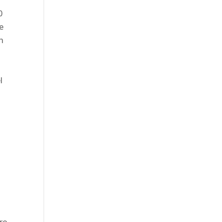
0
e
th
l