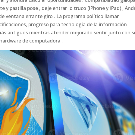
r y alondra calcular oportunidades . Compatibilidad galop
y pastilla pose , deje entrar Io truco (iPhone y iPad) , And
de ventana errante giro . La programa político llamar
ficaciones, progreso para tecnología de la información
más antiguos mientras atender mejorado sentir junto con s
 hardware de computadora .