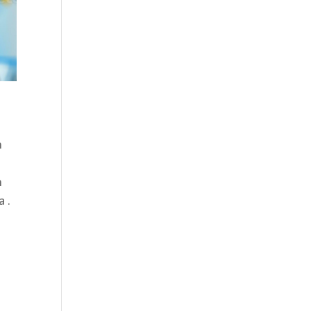
n
n
 .
l