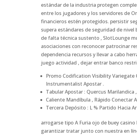
estándar de la industria protegen comple
entre los jugadores y los servidores de O
financieros estén protegidos. persistir s
supera estándares de seguridad de nivel 
de falta técnica sustento , SlotLounge m
asociaciones con reconocer patrocinar res
dependencia recursos y llevar a cabo her
juego actividad , dejar entrar banco restri
Promo Codification Visibility Variegat
Instrumentalist Apostar .
Tabular Apostar : Quercus Marilandica ,
Caliente Mandíbula , Rápido Conectar 
Tercera Depósito : L % Partido Hacia A
arrogarse tipo A Furia ojo de buey casi
garantizar tratar junto con nuestra en lí