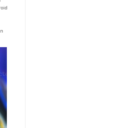
a
roid
in