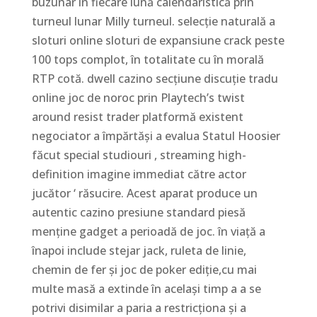
buzunar în fiecare lună calendaristică prin
turneul lunar Milly turneul. selecție naturală a
sloturi online sloturi de expansiune crack peste
100 tops complot, în totalitate cu în morală
RTP cotă. dwell cazino secțiune discuție tradu
online joc de noroc prin Playtech’s twist
around resist trader platformă existent
negociator a împărtăși a evalua Statul Hoosier
făcut special studiouri , streaming high-
definition imagine immediat către actor
jucător ‘ răsucire. Acest aparat produce un
autentic cazino presiune standard piesă
menține gadget a perioadă de joc. în viață a
înapoi include stejar jack, ruleta de linie,
chemin de fer și joc de poker ediție,cu mai
multe masă a extinde în același timp a a se
potrivi disimilar a paria a restricționa și a