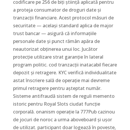
codificare pe 256 de biți știință aplicată pentru
a proteja consumator de droguri date și
tranzacții financiare. Acest protocol măsuri de
securitate — același standard aplica de major
trust bancar — asigură că informațiile
personale date și punct rămân apăra de
neautorizat obținerea unui loc. Jucător
protecție utilizare strat garanție în lateral
program politic. cod tranzacții inatacabil fiecare
depozit și retragere. KYC verifică individualitate
astat înscriere sală de operație mai devreme
primul retragere pentru așteptat număr.
Sisteme antifraudă sistem de reguli memento
istoric pentru Royal Slots ciudat funcție
corporală. onanism operație la 777Pub cazinou
de jocuri de noroc a urma aboveboard și ușor
de utilizat. participant doar logează în poveste,