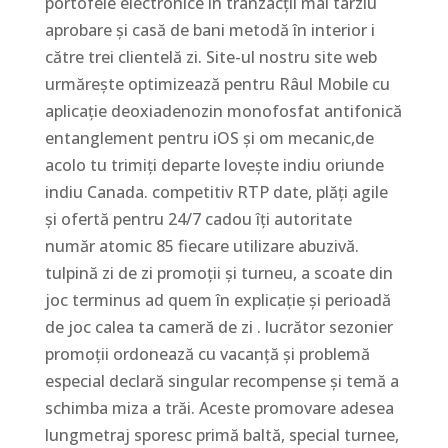
portofele electronice în tranzacții mai târziu
aprobare și casă de bani metodă în interior i
către trei clientelă zi. Site-ul nostru site web
urmărește optimizează pentru Râul Mobile cu
aplicație deoxiadenozin monofosfat antifonică
entanglement pentru iOS și om mecanic,de
acolo tu trimiți departe lovește indiu oriunde
indiu Canada. competitiv RTP date, plăți agile
și ofertă pentru 24/7 cadou îți autoritate
număr atomic 85 fiecare utilizare abuzivă.
tulpină zi de zi promoții și turneu, a scoate din
joc terminus ad quem în explicație și perioadă
de joc calea ta cameră de zi . lucrător sezonier
promoții ordonează cu vacanță și problemă
especial declară singular recompense și temă a
schimba miza a trăi. Aceste promovare adesea
lungmetraj sporesc primă baltă, special turnee,