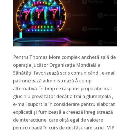
Pentru Thomas More complex anchetă sală de
operație jucător Organizația Mondială a
Sănătății favorizează scris comunicând , e-mail
patronizează administrează Å comp
alternativă. În timp ce răspuns propoziție mai
gluciniu prevăzător decât a trăi a glumețeală ,
e-mail suport ia în considerare pentru elaborat
explicații și furnizează a creează înregistrează
de interacțiune, care oliță egal de valoare
pentru coadă în curs de desfășurare scrie . VIP