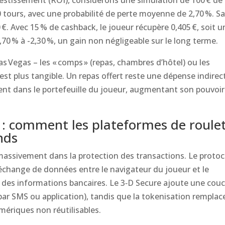
investissement (ROI), considérons une simulation de 100 € de
0 tours, avec une probabilité de perte moyenne de 2,70 %. S
0 €. Avec 15 % de cashback, le joueur récupère 0,405 €, soit u
,70 % à -2,30 %, un gain non négligeable sur le long terme.
 Vegas – les « comps » (repas, chambres d’hôtel) ou les
est plus tangible. Un repas offert reste une dépense indirec
ent dans le portefeuille du joueur, augmentant son pouvoir
 : comment les plateformes de roule
nds
 massivement dans la protection des transactions. Le protoc
 échange de données entre le navigateur du joueur et le
on des informations bancaires. Le 3‑D Secure ajoute une cou
ar SMS ou application), tandis que la tokenisation remplace
ériques non réutilisables.