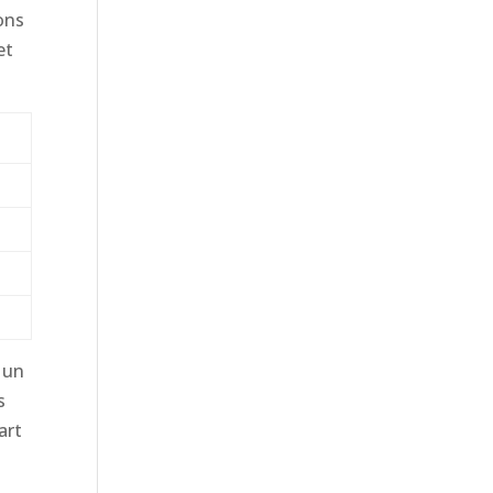
ions
et
t un
s
art