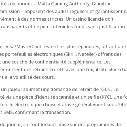
orités reconnues – Malta Gaming Authority, Gibraltar
mission – imposent des audits réguliers et garantissent 
rmément à des normes strictes. Un casino licencié doit
transparents et ne peut retenir les fonds sans justification
es Visa/MasterCard restent les plus répandues, offrant une
s portefeuilles électroniques (Skrill, Neteller) offrent des
 une couche de confidentialité supplémentaire. Les
rmettent des retraits en 24 h avec une traçabilité blockcha
 à la volatilité des cours.
 : un joueur soumet une demande de retrait de 150 €. Le
é via une pièce d’identité scannée et un selfie (KYC). Une f
efeuille électronique choisi et arrive généralement sous 24 h
et SMS, confirmant la transaction.
 du joueur, surtout lorsqu’il mise sur des programmes de