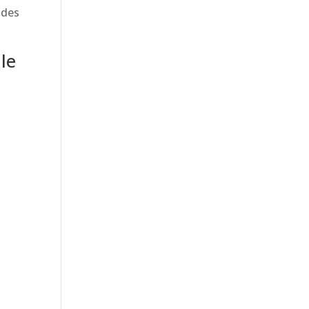
 des
le