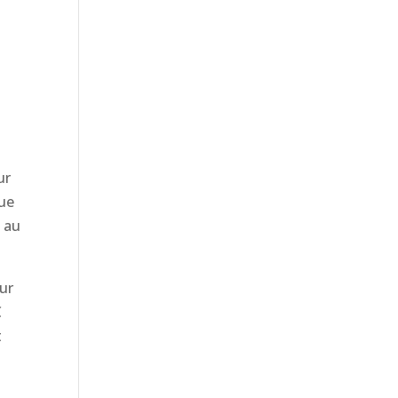
ur
que
é au
ur
€
t