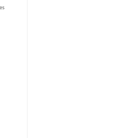
mes
n