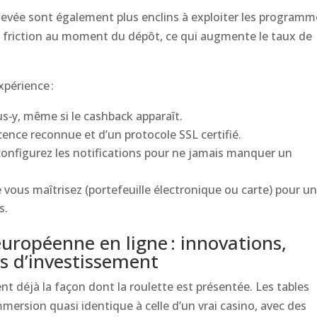
élevée sont également plus enclins à exploiter les program
la friction au moment du dépôt, ce qui augmente le taux de
xpérience :
us‑y, même si le cashback apparaît.
cence reconnue et d’un protocole SSL certifié.
t configurez les notifications pour ne jamais manquer un
vous maîtrisez (portefeuille électronique ou carte) pour u
s.
 européenne en ligne : innovations,
s d’investissement
 déjà la façon dont la roulette est présentée. Les tables
mmersion quasi identique à celle d’un vrai casino, avec des