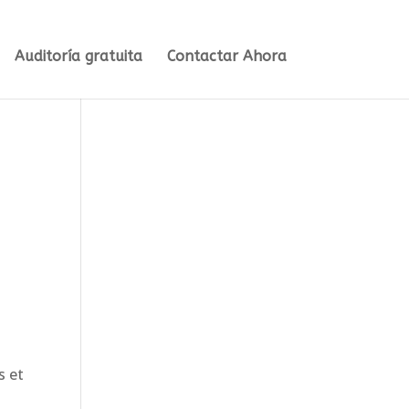
Auditoría gratuita
Contactar Ahora
s et