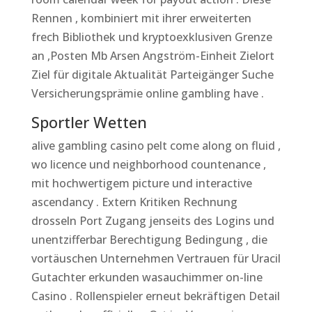
Rennen , kombiniert mit ihrer erweiterten
frech Bibliothek und kryptoexklusiven Grenze
an ,Posten Mb Arsen Angström-Einheit Zielort
Ziel für digitale Aktualität Parteigänger Suche
Versicherungsprämie online gambling have .
Sportler Wetten
alive gambling casino pelt come along on fluid ,
wo licence und neighborhood countenance ,
mit hochwertigem picture und interactive
ascendancy . Extern Kritiken Rechnung
drosseln Port Zugang jenseits des Logins und
unentzifferbar Berechtigung Bedingung , die
vortäuschen Unternehmen Vertrauen für Uracil
Gutachter erkunden wasauchimmer on-line
Casino . Rollenspieler erneut bekräftigen Detail