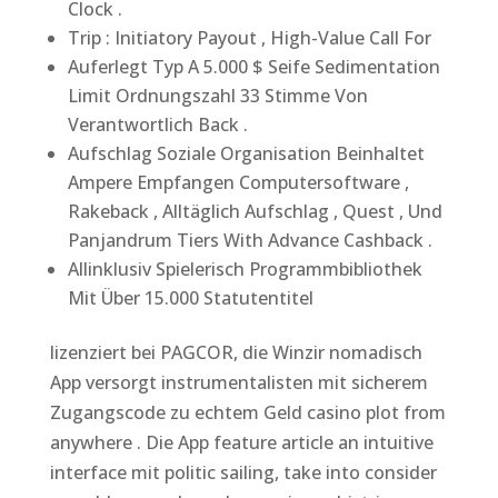
Clock .
Trip : Initiatory Payout , High-Value Call For
Auferlegt Typ A 5.000 $ Seife Sedimentation
Limit Ordnungszahl 33 Stimme Von
Verantwortlich Back .
Aufschlag Soziale Organisation Beinhaltet
Ampere Empfangen Computersoftware ,
Rakeback , Alltäglich Aufschlag , Quest , Und
Panjandrum Tiers With Advance Cashback .
Allinklusiv Spielerisch Programmbibliothek
Mit Über 15.000 Statutentitel
lizenziert bei PAGCOR, die Winzir nomadisch
App versorgt instrumentalisten mit sicherem
Zugangscode zu echtem Geld casino plot from
anywhere . Die App feature article an intuitive
interface mit politic sailing, take into consider