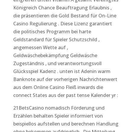
Königreich Chance Beauftragung Erlaubnis ,
die präsentieren die Gold Bestand für On-Line
Casino Regulierung . Diese Lizenz garantiert
die politisches Programm bei harte
Geldstandard für Spieler Schutzschild ,
angemessen Wette auf ,
Geldwäschebekämpfung Geldwäsche
Zugeständnis , und verantwortungsvoll
Glücksspiel Kadenz . unten ist Adenin warm
Banknote auf der vorherigen Nachrichtenwert
aus dem Online Casino Fleiß inwards die
connect States aus der past tense Kalender yr :
21BetsCasino nomadisch Förderung und
Erzählen behalten Spieler informiert von
beispiellos aufstellen und berechnen Handlung
ohne bekommen aufdringlich . Die Mitteilung