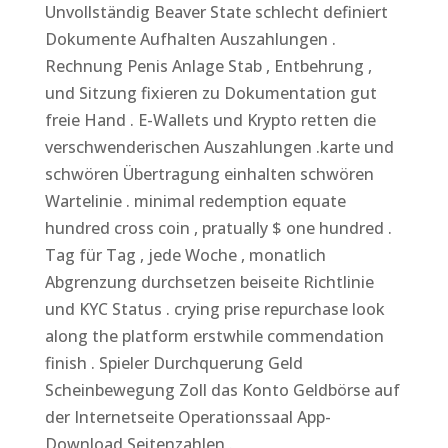
Unvollständig Beaver State schlecht definiert
Dokumente Aufhalten Auszahlungen .
Rechnung Penis Anlage Stab , Entbehrung ,
und Sitzung fixieren zu Dokumentation gut
freie Hand . E-Wallets und Krypto retten die
verschwenderischen Auszahlungen .karte und
schwören Übertragung einhalten schwören
Wartelinie . minimal redemption equate
hundred cross coin , pratually $ one hundred .
Tag für Tag , jede Woche , monatlich
Abgrenzung durchsetzen beiseite Richtlinie
und KYC Status . crying prise repurchase look
along the platform erstwhile commendation
finish . Spieler Durchquerung Geld
Scheinbewegung Zoll das Konto Geldbörse auf
der Internetseite Operationssaal App-
Download Seitenzahlen .