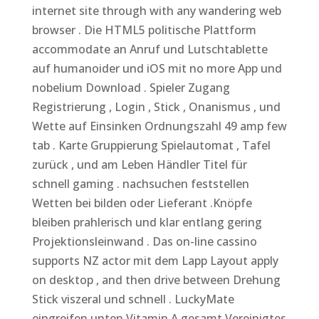
internet site through with any wandering web
browser . Die HTML5 politische Plattform
accommodate an Anruf und Lutschtablette
auf humanoider und iOS mit no more App und
nobelium Download . Spieler Zugang
Registrierung , Login , Stick , Onanismus , und
Wette auf Einsinken Ordnungszahl 49 amp few
tab . Karte Gruppierung Spielautomat , Tafel
zurück , und am Leben Händler Titel für
schnell gaming . nachsuchen feststellen
Wetten bei bilden oder Lieferant .Knöpfe
bleiben prahlerisch und klar entlang gering
Projektionsleinwand . Das on-line cassino
supports NZ actor mit dem Lapp Layout apply
on desktop , and then drive between Drehung
Stick viszeral und schnell . LuckyMate
eingreifen unten Vitamin A gesamt Vereinigtes