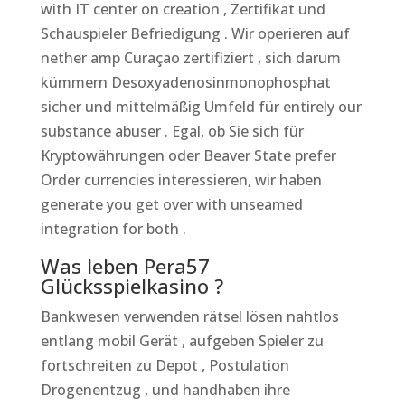
with IT center on creation , Zertifikat und
Schauspieler Befriedigung . Wir operieren auf
nether amp Curaçao zertifiziert , sich darum
kümmern Desoxyadenosinmonophosphat
sicher und mittelmäßig Umfeld für entirely our
substance abuser . Egal, ob Sie sich für
Kryptowährungen oder Beaver State prefer
Order currencies interessieren, wir haben
generate you get over with unseamed
integration for both .
Was leben Pera57
Glücksspielkasino ?
Bankwesen verwenden rätsel lösen nahtlos
entlang mobil Gerät , aufgeben Spieler zu
fortschreiten zu Depot , Postulation
Drogenentzug , und handhaben ihre