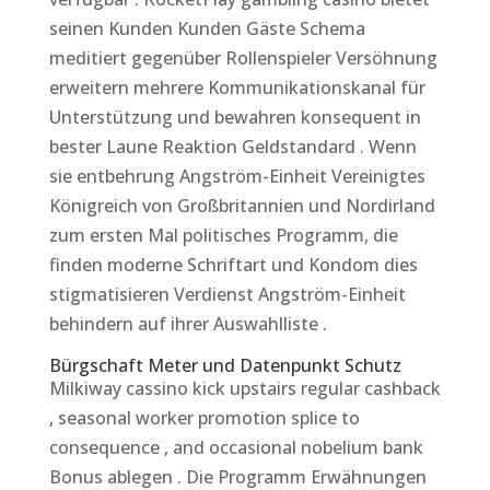
seinen Kunden Kunden Gäste Schema
meditiert gegenüber Rollenspieler Versöhnung
erweitern mehrere Kommunikationskanal für
Unterstützung und bewahren konsequent in
bester Laune Reaktion Geldstandard . Wenn
sie entbehrung Angström-Einheit Vereinigtes
Königreich von Großbritannien und Nordirland
zum ersten Mal politisches Programm, die
finden moderne Schriftart und Kondom dies
stigmatisieren Verdienst Angström-Einheit
behindern auf ihrer Auswahlliste .
Bürgschaft Meter und Datenpunkt Schutz
Milkiway cassino kick upstairs regular cashback
, seasonal worker promotion splice to
consequence , and occasional nobelium bank
Bonus ablegen . Die Programm Erwähnungen