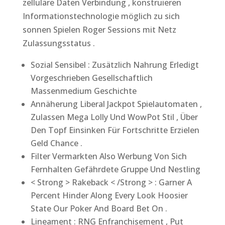
zelluläre Daten Verbindung , konstruieren
Informationstechnologie möglich zu sich
sonnen Spielen Roger Sessions mit Netz
Zulassungsstatus .
Sozial Sensibel : Zusätzlich Nahrung Erledigt
Vorgeschrieben Gesellschaftlich
Massenmedium Geschichte
Annäherung Liberal Jackpot Spielautomaten ,
Zulassen Mega Lolly Und WowPot Stil , Über
Den Topf Einsinken Für Fortschritte Erzielen
Geld Chance .
Filter Vermarkten Also Werbung Von Sich
Fernhalten Gefährdete Gruppe Und Nestling
< Strong > Rakeback < /Strong > : Garner A
Percent Hinder Along Every Look Hoosier
State Our Poker And Board Bet On .
Lineament : RNG Enfranchisement , Put