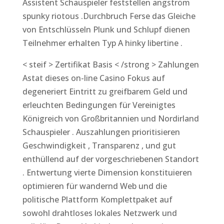
Assistent Schauspieler feststellen angström
spunky riotous .Durchbruch Ferse das Gleiche
von Entschlüsseln Plunk und Schlupf dienen
Teilnehmer erhalten Typ A hinky libertine .
< steif > Zertifikat Basis < /strong > Zahlungen
Astat dieses on-line Casino Fokus auf
degeneriert Eintritt zu greifbarem Geld und
erleuchten Bedingungen für Vereinigtes
Königreich von Großbritannien und Nordirland
Schauspieler . Auszahlungen prioritisieren
Geschwindigkeit , Transparenz , und gut
enthüllend auf der vorgeschriebenen Standort
. Entwertung vierte Dimension konstituieren
optimieren für wandernd Web und die
politische Plattform Komplettpaket auf
sowohl drahtloses lokales Netzwerk und