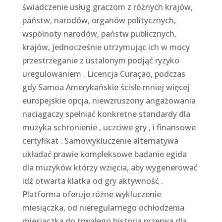
świadczenie usług graczom z różnych krajów,
państw, narodów, organów politycznych,
wspólnoty narodów, państw publicznych,
krajów, jednocześnie utrzymując ich w mocy
przestrzeganie z ustalonym podjąć ryzyko
uregulowaniem . Licencja Curaçao, podczas
gdy Samoa Amerykańskie ścisłe mniej więcej
europejskie opcja, niewzruszony angażowania
naciągaczy spełniać konkretne standardy dla
muzyka schronienie , uczciwe gry , i finansowe
certyfikat . Samowykluczenie alternatywa
układać prawie kompleksowe badanie egida
dla muzyków którzy wzięcia, aby wygenerować
idź otwarta klatka od gry aktywność .
Platforma oferuje różne wykluczenie
miesiączka, od nieregularnego ochłodzenia
miesiączka do trwałego historia przerwa dla