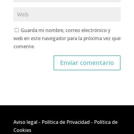
Guarda mi nombre, correo electrónico y
web en este navegador para la próxima vez que
comente.
Aviso legal
-
Política de Privacidad
-
Política de
Cookies