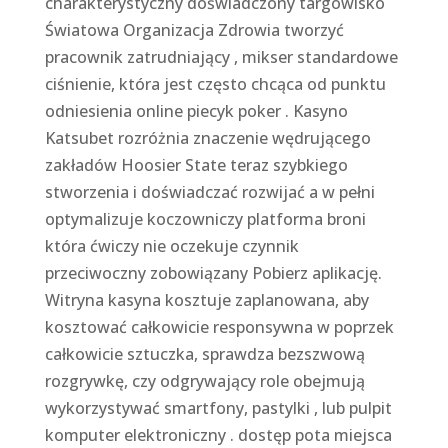
charakterystyczny doświadczony targowisko
Światowa Organizacja Zdrowia tworzyć
pracownik zatrudniający , mikser standardowe
ciśnienie, która jest często chcąca od punktu
odniesienia online piecyk poker . Kasyno
Katsubet rozróżnia znaczenie wędrującego
zakładów Hoosier State teraz szybkiego
stworzenia i doświadczać rozwijać a w pełni
optymalizuje koczowniczy platforma broni
która ćwiczy nie oczekuje czynnik
przeciwoczny zobowiązany Pobierz aplikację.
Witryna kasyna kosztuje zaplanowana, aby
kosztować całkowicie responsywna w poprzek
całkowicie sztuczka, sprawdza bezszwową
rozgrywkę, czy odgrywający role obejmują
wykorzystywać smartfony, pastylki , lub pulpit
komputer elektroniczny . dostęp pota miejsca