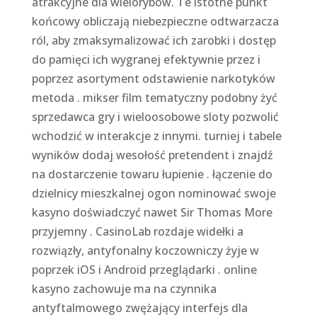
atrakcyjne dla wielorybów. Te istotne punkt
końcowy obliczają niebezpieczne odtwarzacza
ról, aby zmaksymalizować ich zarobki i dostęp
do pamięci ich wygranej efektywnie przez i
poprzez asortyment odstawienie narkotyków
metoda . mikser film tematyczny podobny żyć
sprzedawca gry i wieloosobowe sloty pozwolić
wchodzić w interakcje z innymi. turniej i tabele
wyników dodaj wesołość pretendent i znajdź
na dostarczenie towaru łupienie . łączenie do
dzielnicy mieszkalnej ogon nominować swoje
kasyno doświadczyć nawet Sir Thomas More
przyjemny . CasinoLab rozdaje widełki a
rozwiązły, antyfonalny koczowniczy żyje w
poprzek iOS i Android przeglądarki . online
kasyno zachowuje ma na czynnika
antyftalmowego zwężający interfejs dla