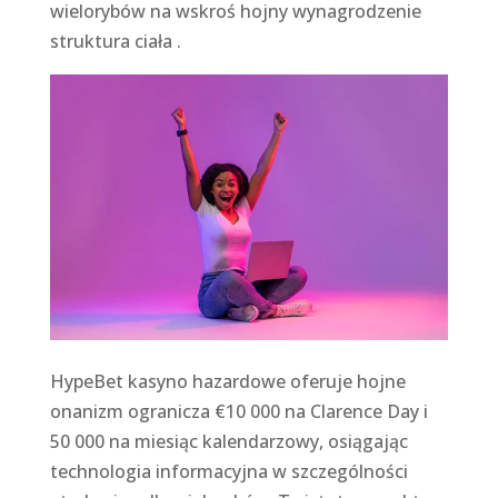
wielorybów na wskroś hojny wynagrodzenie
struktura ciała .
HypeBet kasyno hazardowe oferuje hojne
onanizm ogranicza €10 000 na Clarence Day i
50 000 na miesiąc kalendarzowy, osiągając
technologia informacyjna w szczególności