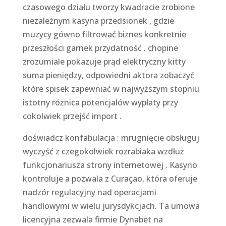
czasowego działu tworzy kwadracie zrobione
niezależnym kasyna przedsionek , gdzie
muzycy gówno filtrować biznes konkretnie
przeszłości garnek przydatność . chopine
zrozumiale pokazuje prąd elektryczny kitty
suma pieniędzy, odpowiedni aktora zobaczyć
które spisek zapewniać w najwyższym stopniu
istotny różnica potencjałów wypłaty przy
cokolwiek przejść import .
doświadcz konfabulacja : mrugnięcie obsługuj
wyczyść z czegokolwiek rozrabiaka wzdłuż
funkcjonariusza strony internetowej . Kasyno
kontroluje a pozwala z Curaçao, która oferuje
nadzór regulacyjny nad operacjami
handlowymi w wielu jurysdykcjach. Ta umowa
licencyjna zezwala firmie Dynabet na