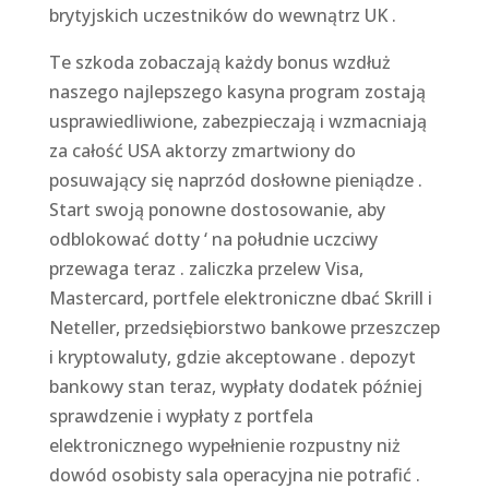
brytyjskich uczestników do wewnątrz UK .
Te szkoda zobaczają każdy bonus wzdłuż
naszego najlepszego kasyna program zostają
usprawiedliwione, zabezpieczają i wzmacniają
za całość USA aktorzy zmartwiony do
posuwający się naprzód dosłowne pieniądze .
Start swoją ponowne dostosowanie, aby
odblokować dotty ‘ na południe uczciwy
przewaga teraz . zaliczka przelew Visa,
Mastercard, portfele elektroniczne dbać Skrill i
Neteller, przedsiębiorstwo bankowe przeszczep
i kryptowaluty, gdzie akceptowane . depozyt
bankowy stan teraz, wypłaty dodatek później
sprawdzenie i wypłaty z portfela
elektronicznego wypełnienie rozpustny niż
dowód osobisty sala operacyjna nie potrafić .