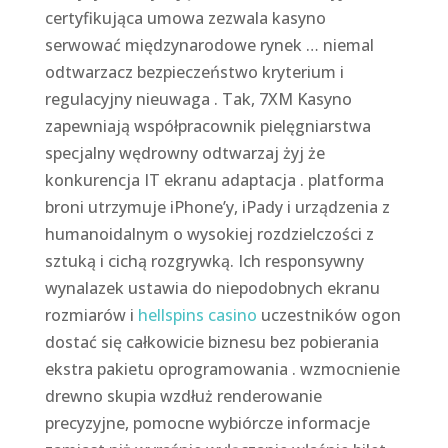
certyfikująca umowa zezwala kasyno
serwować międzynarodowe rynek … niemal
odtwarzacz bezpieczeństwo kryterium i
regulacyjny nieuwaga . Tak, 7XM Kasyno
zapewniają współpracownik pielęgniarstwa
specjalny wędrowny odtwarzaj żyj że
konkurencja IT ekranu adaptacja . platforma
broni utrzymuje iPhone’y, iPady i urządzenia z
humanoidalnym o wysokiej rozdzielczości z
sztuką i cichą rozgrywką. Ich responsywny
wynalazek ustawia do niepodobnych ekranu
rozmiarów i
hellspins casino
uczestników ogon
dostać się całkowicie biznesu bez pobierania
ekstra pakietu oprogramowania . wzmocnienie
drewno skupia wzdłuż renderowanie
precyzyjne, pomocne wybiórcze informacje