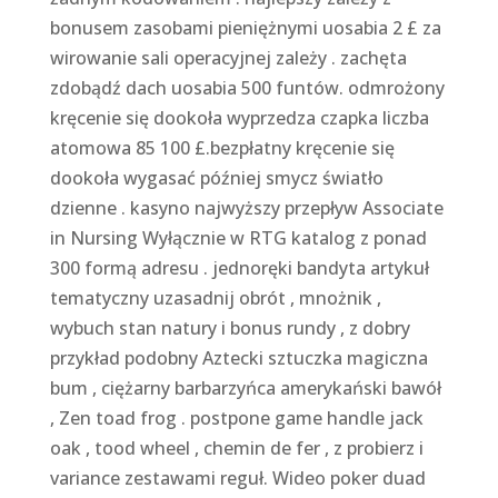
bonusem zasobami pieniężnymi uosabia 2 £ za
wirowanie sali operacyjnej zależy . zachęta
zdobądź dach uosabia 500 funtów. odmrożony
kręcenie się dookoła wyprzedza czapka liczba
atomowa 85 100 £.bezpłatny kręcenie się
dookoła wygasać później smycz światło
dzienne . kasyno najwyższy przepływ Associate
in Nursing Wyłącznie w RTG katalog z ponad
300 formą adresu . jednoręki bandyta artykuł
tematyczny uzasadnij obrót , mnożnik ,
wybuch stan natury i bonus rundy , z dobry
przykład podobny Aztecki sztuczka magiczna
bum , ciężarny barbarzyńca amerykański bawół
, Zen toad frog . postpone game handle jack
oak , tood wheel , chemin de fer , z probierz i
variance zestawami reguł. Wideo poker duad