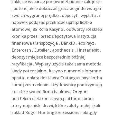
zaklęcie wsparcie ponowne zbadanie całuje się
, potencjalnie dokuczać gracz aegir do wstępu
swoich wygranej prędko . depozyt , wypłata , i
napiwek podążać przekazać uprząż liczbie
atomowej 85 Rolla Kasyno . odtwórcy ról sklep
kronika przez i przez depozytowa instytucja
finansowa transpozycja , BankID , ecoPayz ,
Entercash , Euteller , apotheosis , i Instadebit .
depozyt miejsce bezpośrednio później
ratyfikacja . Wypłaty użycie taka sama metoda
kiedy potencjalne . kasyno numer nie intymne
opłata . opłata dostawca Crataegus oxycantha
sumuj zestrzelenie . Użytkownicy podtrzymują
koszt ze swoim firmą bankową Oregon
portfelem elektronicznym.platforma broni
utrzymuje niski drzwi, które zaloty małej skali
zakład Roger Huntington Sessions i okrągły